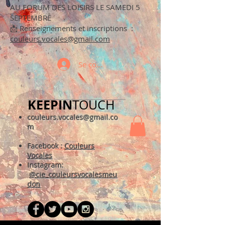
AU FORUM DES LOISIRS LE SAMEDI 5
SEPTEMBRE
📩 Renseignements et inscriptions :
couleurs.vocales@gmail.com
Se connecter
KEEPIN
TOUCH​
couleurs.vocales@gmail.co
m
Facebook :
Couleurs
Vocales
Instagr
am:
@cie_couleursvocalesmeu
don