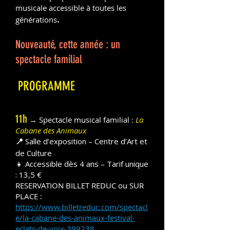
musicale accessible à toutes les
.
générations
Nouveauté, cette année : un
spectacle familial
PROGRAMME
11h
→ Spectacle musical familial :
La
Cabane des Animaux
Salle d’exposition – Centre d’Art et
📍
de Culture
👧 Accessible dès 4 ans – Tarif unique
: 13,5 €
RESERVATION BILLET REDUC ou SUR
PLACE :
https://www.billetreduc.com/spectacl
e/la-cabane-des-animaux-festival-
eclats-de-voix-399238