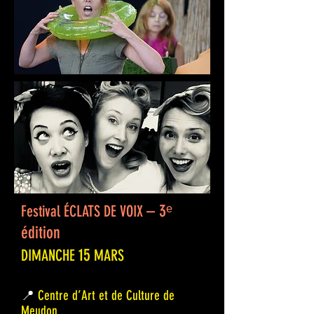
– 3ᵉ
Festival ÉCLATS DE VOIX
édition
15
DIMANCHE
MARS
📍
Centre d’Art et de Culture de
Meudon