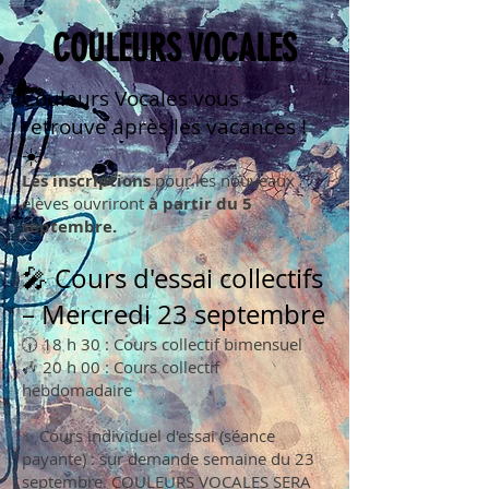
COULEURS VOCALES
Couleurs Vocales vous
retrouve après les vacances !
☀️
Les inscriptions
pour les nouveaux
élèves ouvriront
à partir du 5
septembre.
🎤 Cours d'essai collectifs
– Mercredi 23 septembre
🕡 18 h 30 : Cours collectif bimensuel
🎶 20 h 00 : Cours collectif
hebdomadaire
✨ Cours individuel d'essai (séance
payante) : sur demande semaine du 23
septembre. COULEURS VOCALES SERA