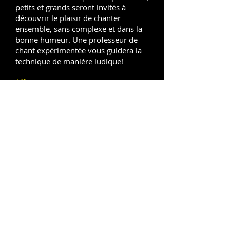
petits et grands seront invités à
découvrir le plaisir de chanter
ensemble, sans complexe et dans la
bonne humeur. Une professeur de
chant expérimentée vous guidera la
technique de manière ludique!
16h
→
Goûter
convivial
🎟️ Offert aux spectateurs munis d'un
billet
Un moment chaleureux pour
prolonger les échanges dans l’esprit
festif de la journée.
17h
→
Concert : Les Jingle Belles
📍 Salle d’exposition – Centre d’Art et
de Culture
💶 24 € / 22 € Gratuit : enfant de
moins de 12 ans.
A voir en famille, entre amis, pour un